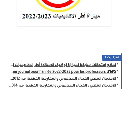
اقرا ايضا
نماذج إمتحانات سابقة لمباراة توظيف الاساتدة أطر الاكاديميات تخصص التربية البدنية والرياضية 2016/2017/2018/2019/2020/2021
Cahier journal pour l’année 2022-2023 pour les professeurs d’EPS
الامتحان المهني المجال البيداغوجي والممارسة المهنية من 2012 الى2021 الابتدائي
الامتحان المهني : المجال البيداغوجي والممارسة المهنية من 2014 الى 2021 الثانوي التأهيلي