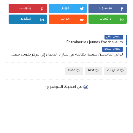
فيسبوك
تويتر
بنترست
واتساب
ريدايت
لينكدين
المقال التالي
Entrainer les jeunes footballeurs
المقال السابق
لوائح الناجحين بصفة نهائية في مباراة الدخول إلى مركز تكوين مفتشي التعليم - دورة غشت 2022
مباريات
last
slide
هل اعجبك الموضوع :