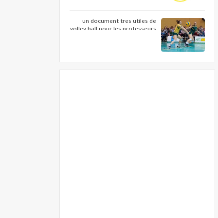
un document tres utiles de
volley ball pour les professeurs
d eps ...telecharger votre copie