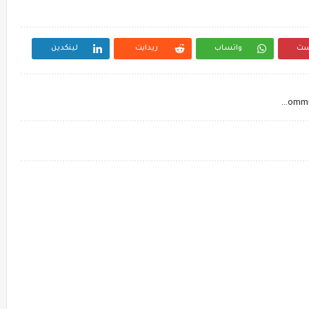
ست
واتساب
ريدايت
لينكدين
un nouveau cycle de 08 seances de l acro-gym pour les tronc commun selon les orientations pedagogique juillet 2007