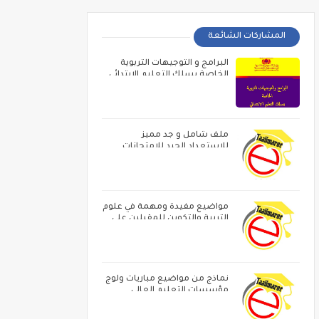
المشاركات الشائعة
البرامج و التوجيهات التربوية
الخاصة بسلك التعليم الابتدائي
ملف شامل و جد مميز
للاستعداد الجيد للامتحانات
المهنية
مواضيع مفيدة ومهمة في علوم
التربية والتكوين للمقبلين على
مباراة الاساتدة أطر الاكاديميات ‏و
الامتحان المهني
نماذج من مواضيع مباريات ولوج
مؤسسات التعليم العالي