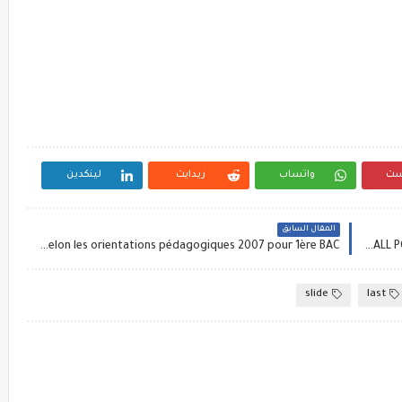
ست
واتساب
ريدايت
لينكدين
المقال السابق
Un cycle complet de hand.ball selon les orientations pédagogiques 2007 pour 1ère BAC
UN TRES BON CYCLE DE VOLLEY BALL POUR 2ème Année Baccalauréat SELON LES OP 2007
slide
last