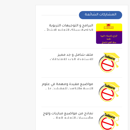
المشاركات الشائعة
البرامج و التوجيهات التربوية
الخاصة بسلك التعليم الابتدائي
ملف شامل و جد مميز
للاستعداد الجيد للامتحانات
المهنية
مواضيع مفيدة ومهمة في علوم
التربية والتكوين للمقبلين على
مباراة الاساتدة أطر الاكاديميات ‏و
الامتحان المهني
نماذج من مواضيع مباريات ولوج
مؤسسات التعليم العالي