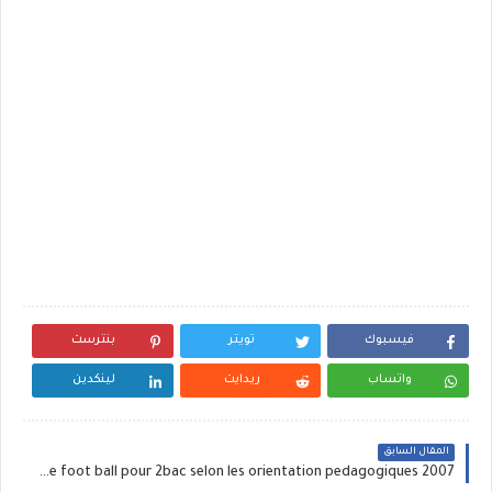
فيسبوك
تويتر
بنترست
واتساب
ريدايت
لينكدين
المقال السابق
Un nouveau cycle de foot ball pour 2bac selon les orientation pedagogiques 2007