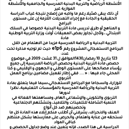
الأنشطة الرياضية والتربية البدنية المدرسية والجامعية والأنشطة
الموازية غير
أن ذلك يبقى ضئيلا رغم ما واكبه من إصلاح نتيجة غياب الدراسة
الحقيقية و الجادة مع إجراء التعديلات اللازمة إن على مستوى
البرامج
و المناهج أو طرق تدريس مادة التربية البدنية خصوصا في السلك
الابتدائي ، ولأجل تجاوز بعض المعيقات أولت وزارة التربية الوطنية
مادة
التربية البدنية و الرياضة المدرسية مزيدا من الاهتمام من خلال
e1p6
البرنامج الاستعجالي المشروع رقم
حيث تم توجيه مذكرة تحت
عدد:
123 بتاريخ 10 رمضان1430الموافق ل 31 غشت 2009 في موضوع
حصص مادة التربية البدنية وحصص الرياضة المدرسية إلى جميع
رؤساء مصالحها على المستوى الوطني و الجهوي و الإقليمي و كذا
المحلي جاء فيها : « .... ففي إطار تفعيل مضامين برنامج العمل
التربوي
للوزارة، وانسجاما مع البرنامج الاستعجالي،سيما فيما يتعلق بمادة
التربية البدنية والرياضة المدرسية بالمؤسسات التعليمية، نظرا
لدورها
التربوي والتكويني والإشعاعي الهام، ومساهمتها الفعالة في
التنمية الشاملة للتلميذات والتلاميذ، وتنشئتهم الاجتماعية
وتحصينهم ضد كل أنواع
العنف والانحراف، يشرفني أن أطلب منكم إبلاء هذه المادة كل ما
تستحقه من عناية واهتمام، والحرص على ممارستها بشكل منتظم
كباقي المواد
الدراسية.في هذا الصدد، فإنه يتعين عند وضع جداول الحصص و