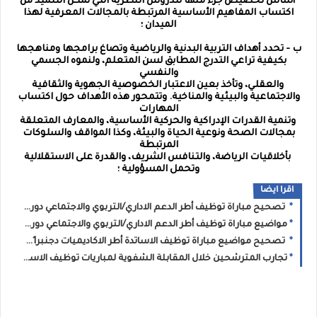
أساس تخصيص جزء منها للدروس النظرية التي تمكن التلميذ من
اكتساب المفاهيم الأساسية المرتبطة بالمجالات المعرفية لهذا
الميدان ؛
ب - تحدد أهداف التربية البدنية والرياضية وتصاغ برامجها ومناهجها
بكيفية تراعي التدرج المطابق لسن المتعلم، ولنموه الجسمي
والنفسي
والعقلي، وتأخذ بعين الاعتبار الخصوصية الجهوية والثقافية
والاجتماعية والبيئية والمناخية. وتتمحور هذه الأهداف حول اكتساب
المهارات
وتنمية القدرات الإدراكية والحركية الأساسية، والمعارف المتعلقة
بمجالات الصحة ونوعية الحياة والبيئة، وكذا المواقف والسلوكات
المرتبطة
بأخلاقيات الرياضة، والتنافس الشريف، والقدرة على الاستقلالية
وتحمل المسؤولية ؛
اقرا ايضا
تصحيح مباراة توظيف أطر الدعم الاداري/التربوي والاجتماعي دورة دجنبر2021
مواضيع مباراة توظيف أطر الدعم الاداري/التربوي والاجتماعي دورة دجنبر2021
تصحيح مواضيع مباراة توظيف الاساتدة أطر الاكاديميات دجنبر2021 السلك الثانوي
تجارب المترشحين خلال المقابلة الشفوية لمباريات توظيف الاساتدة أطر الاكاديميات