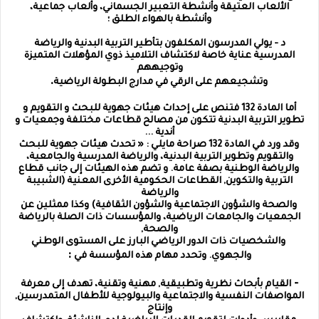
الألعاب العتيقة وأنشطة التعبير الجسماني، وألعاب جماعية،
وأنشطة بالهواء الطلق ؛
د - يولي المدرسون المكلفون بتأطير التربية البدنية والرياضة
المدرسية عناية خاصة لاكتشاف التلاميذ ذوي المؤهلات المتميزة
وتوجيههم
.
وتشجيعهم على الرقي في مدارج البطولة الرياضية
أما المادة 132 فتنص على إحداث هيئات جهوية للبحث و التقويم و
تطوير التربية البدنية تتكون من مصالح قطاعات مختلفة وجمعيات و
أندية ...
وقد ورد في المادة 132 صراحة مايلي : « تحدث هيئات جهوية للبحث
والتقويم وتطوير التربية البدنية، والرياضة المدرسية والجامعية،
والرياضة الوطنية بصفة عامة. و تضم هذه الهيئات إلى جانب قطاع
التربية والتكوين, القطاعات الحكومية الأخرى المعنية (الشبيبة
والرياضة
والصحة والشؤون الاجتماعية والشؤون الثقافية) وكذا ممثلين عن
الجمعيات والجامعات الرياضية، والمؤسسات ذات الصلة بالرياضة
والصحة,
والشخصيات ذات الدور الرياضي البارز على المستوى الوطني
:
والجهوي. وتحدد مهام هذه المؤسسة في
-
القيام بأبحاث نظرية وتطبيقية, مهنية وتقنية، تهدف إلى معرفة
المواصفات النفسية والاجتماعية والبيولوجية للأطفال المتمدرسين,
وإنتاج