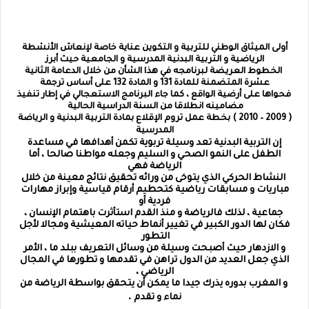
أولى الميثاق الوطني للتربية و التكوين عناية خاصة لإنعاش الأنشطة
الرياضية و التربية البدنية المدرسية و الجامعية حيث أبرز
الخطوط العريضة لبرنامجه في هذا الشأن من خلال الدعامة الثانية
عشرة المتضمنة للمادة 131 و المادة 132 على أساس ترجمة
فحواها على أرضية الواقع ، كما جاء البرنامج الاستعجالي في إطار تنفيذ
مضامينه انطلاقا من السنة الدراسية الحالية
( 2009 – 2010 ) بخطة عمل تروم الإقلاع بمادة التربية البدنية و الرياضة
المدرسية
إن التربية البدنية تعد وسيلة تربوية تكمن أهدافها في مساعدة
الطفل على النمو الصحي و السليم وجعله مواطنا صالحا ، أما
الرياضة فهي
النشاط الحركي الذي يتوخى من ورائه تحقيق نتائج معينة من خلال
مباريات و مسابقات رياضية كتحطيم أرقام قياسية وإبراز مهارات
فردية أو
جماعية ، لذلك فالرياضة و منذ القدم استأثرت باهتمام الإنسان ،
فكان لها الدور الكبير في تغيير أنماط حياته المعيشية ومجالا لأجل
التطور
و الازدهار حيث أصبحت وسيلة من وسائل التعريف ببلد ما ، الأمر
الذي جعل العديد من الدول تراهن في تقدمها و تطورها في المجال
الرياضي ،
و المغرب بدوره يذرك جيدا ما يمكن أن يتحقق بواسطة الرياضة من
.
نماء و تقدم