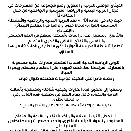
الميثاق الوطني للتربية و التكوين وضع مجموعة من المقترحات في
مجال التربية البدنية و الرياضة المدرسية و الجامعية من خلال
الدعامة 12
حيث جاء في المادة 131 : « تعد التربية البدنية والرياضية والأنشطة
المدرسية الموازية مجالا حيويا وإلزاميا في التعليم الابتدائي
والإعدادي
والثانوي. وتشتمل على دراسات وأنشطة تسهم في النمو الجسمي
.
والنفسي والتفتح الثقافي والفكري للمتعلم
تنظم الأنشطة المدرسية الموازية وفق ما جاء في المادة 40 من هذا
.
الميثاق
تتوخى الرياضة البدنية إكساب المتعلم مهارات بدنية مصحوبة
بالمعارف المرتبطة بها، قصد تعويده على الاهتمام بصحته, وبجودة
الحياة,
.
وجعله قادرا على التكيف مع بيئات مختلفة طوال حياته
وسعيا إلى تحقيق هذه الغايات بكيفية شاملة وممنهجة بأسلاك
التربية والتكوين كافة, يعاد النظر في وضعية هذه المادة وفي
برامجها وطرق
:
تدريسها ونوعية أنشطتها وذلك على الشكل التالي
أ - تحظى التربية البدنية والرياضية بنفس القيمة والاهتمام
الممنوحين للمواد الدراسية الأخرى، وتحدد حصص تدريسها بكامل
العناية على