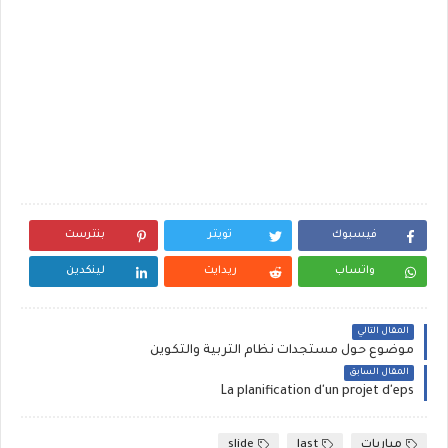
فيسبوك
تويتر
بنترست
واتساب
ريدايت
لينكدين
المقال التالي
موضوع حول مستجدات نظام التربية والتكوين
المقال السابق
La planification d'un projet d'eps
مباريات
last
slide