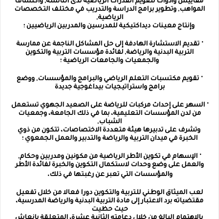
مقاييس وأدوات لتقويم القدرات الرياضية لدى الناشئة, واكتشاف
المواهب, وتطوير برامج الدراسة والتدريب في مختلف التخصصات
الرياضية,
وإنتاج معينات ديداكتيكية للمدرسين والمدربين الرياضيين ؛
·
تقديم الاستشارة الهادفة إلى حل المشاكل الناجمة عن ممارسة
التربية البدنية والرياضة, لفائدة مؤسسات التربية والتكوين
والجمعيات والجامعات الرياضية ؛
·
تقويم مكتسبات التعلم الرياضي والبرامج والمؤسسات, ووضع
برامج واستراتيجيات بيداغوجية جديدة
·
السهر على إحداث مركبات للرياضة على الصعيد الجهوي تستعمل
من لدن المؤسسات التعليمية، بما في ذلك الجامعة، وجمعيات
الشباب,
وتشرف على تدبيرها هيئة متعددة الاختصاصات، تتكون من ذوي
الخبرة في ميدان التربية والرياضة والتدبير والعمل الجمعوي ؛
·
الإسهام في تكوين الأطر الرياضية من مكونين ومدربين وحكام,
والعمل على وضع وحدات لاستكمال التكوين والخبرة لفائدة الأطر
.
والمؤسسات التي تعبر عن رغبتها في ذلك
لعب الميثاق الوطني للتربية والتكوين دورا فعالا من خلال تفعيل
مقتضياته برد الاعتبار إلى مادة التربية البدنية والرياضة المدرسية،
حيث حظيت
بالاهتمام البالغ من خلال دعامته الثانية عشرة، المتعلقة بإنعاش