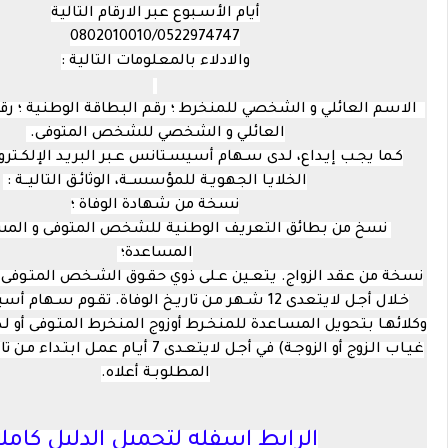
أيام الأسـبوع عبر الارقام التالية
0802010010/0522974747
والادلاء بالمعلومات التالية :
الاسم العائلي و الشخصي للمنخرط ؛ رقم البطاقة الوطنية ؛ رقم 
العائلي و الشخصي للشخص المتوفى.
كـما يجـب إيـداع، لـدى سـهام أسيسـتانس عـبر البريـد الإلكـترون
الخلايـا الجهويـة للمؤسســة، الوثائـق التاليــة :
نسخة من شهادة الوفاة ؛
نسخ من بطائق التعريف الوطنية للشخص المتوفى و المس
المساعدة؛
نسخة من عقد الزواج. يتعـين عـلى ذوي حقـوق الشـخص المتـوفى ال
خـلال أجـل لايتعدى 12 شـهر مـن تاريـخ الوفاة. تقـوم سـه
وكلائهـا بتحويل المسـاعدة للمنخـرط أوزوج المنخرط المتـوفى أو لـ
غيـاب الـزوج أو الزوجـة) في أجـل لايتعـدى 7 أيـام ع
المطلوبـة أعلاه.
الرابط اسفله لتحميل الدليل كاملا