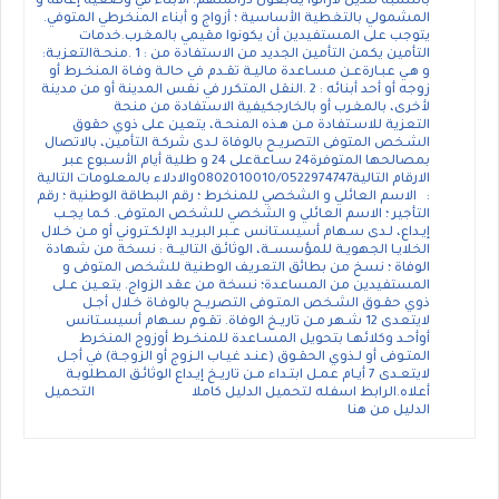
بالنسبة للذين لازالوا يتابعون دراستهم؛ الأبناء في وضعية إعاقة و
المشمولي بالتغطية الأساسية ؛ أزواج و أبناء المنخرطي المتوفي.
يتوجب على المستفيدين أن يكونوا مقيمي بالمغرب.خدمات
التأمين يكمن التأمين الجديد من الاستفادة من : 1 .منحـةالتعزيـة:
و هـي عبـارةعـن مسـاعدة ماليـة تقـدم في حالـة وفـاة المنخـرط أو
زوجه أو أحد أبنائه : 2 .النقل المتكرر في نفس المدينة أو من مدينة
لأخرى، بالمغرب أو بالخارجكيفية الاستفادة من منحة
التعزية للاسـتفادة مـن هـذه المنحـة، يتعين على ذوي حقوق
الشـخص المتوفى التصريـح بالوفاة لـدى شركـة التأمين، بالاتصال
بمصالحها المتوفرة24 سـاعةعلى 24 و طلية أيام الأسـبوع عبر
الارقام التالية0802010010/0522974747والادلاء بالمعلومات التالية
: الاسم العائلي و الشخصي للمنخرط ؛ رقم البطاقة الوطنية ؛ رقم
التأجير ؛ الاسم العائلي و الشخصي للشخص المتوفى. كـما يجـب
إيـداع، لـدى سـهام أسيسـتانس عـبر البريـد الإلكـتروني أو مـن خـلال
الخلايـا الجهويـة للمؤسســة، الوثائـق التاليــة : نسخة من شهادة
الوفاة ؛ نسخ من بطائق التعريف الوطنية للشخص المتوفى و
المستفيدين من المساعدة؛ نسخة من عقد الزواج. يتعـين عـلى
ذوي حقـوق الشـخص المتـوفى التصريـح بالوفـاة خـلال أجـل
لايتعدى 12 شـهر مـن تاريـخ الوفاة. تقـوم سـهام أسيسـتانس
أوأحـد وكلائهـا بتحويل المسـاعدة للمنخـرط أوزوج المنخرط
المتـوفى أو لـذوي الحقـوق (عنـد غيـاب الـزوج أو الزوجـة) في أجـل
لايتعـدى 7 أيـام عمـل ابتـداء مـن تاريـخ إيـداع الوثائـق المطلوبـة
أعلاه.الرابط اسفله لتحميل الدليل كاملا التحميل
الدليل من هنا