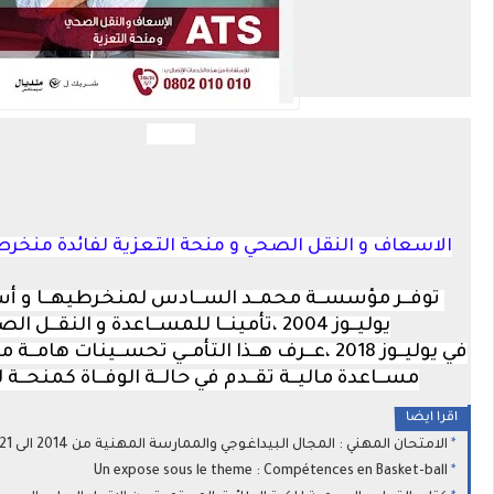
الاسعاف و النقل الصحي و منحة التعزية لفائدة منخ
توفــر مؤسســة محمــد الســادس لمنخرطيهــا و أسر
يوليــوز 2004 ،تأمينــا للمســاعدة و النقــل الصحــي.
في يوليــوز 2018 ،عــرف هــذا التأمــي تحســينات هامــ
مســاعدة ماليــة تقــدم في حالــة الوفــاة كمنحــة ل
اقرا ايضا
الامتحان المهني : المجال البيداغوجي والممارسة المهنية من 2014 الى 2021 الثانوي التأهيلي
Un expose sous le theme : Compétences en Basket-ball