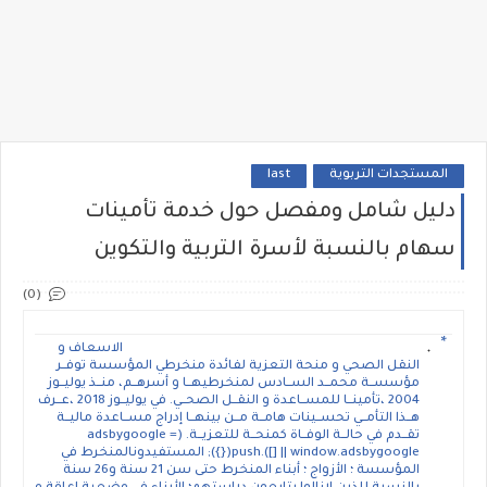
المستجدات التربوية
last
دليل شامل ومفصل حول خدمة تأمينات
سهام بالنسبة لأسرة التربية والتكوين
(0)
الاسعاف و
النقل الصحي و منحة التعزية لفائدة منخرطي المؤسسة توفــر
مؤسســة محمــد الســادس لمنخرطيهــا و أسرهــم، منــذ يوليــوز
2004 ،تأمينــا للمســاعدة و النقــل الصحــي. في يوليــوز 2018 ،عــرف
هــذا التأمــي تحســينات هامــة مــن بينهــا إدراج مســاعدة ماليــة
تقــدم في حالــة الوفــاة كمنحــة للتعزيــة. (adsbygoogle =
window.adsbygoogle || []).push({}); المستفيدونالمنخرط في
المؤسسة ؛ الأزواج ؛ أبناء المنخرط حتى سن 21 سنة و26 سنة