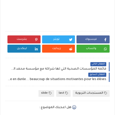
فيسبوك
تويتر
بنترست
واتساب
ريدايت
لينكدين
المقال التالي
قائمة المؤسسات الصحية التي لها شراكة مع مؤسسة محمد السادس
المقال السابق
LA COURSE D'ENDURANCE :Une unité d’apprentissage concernant la course en durée... beaucoup de situations motivantes pour les élèves
المستجدات التربوية
last
slide
هل اعجبك الموضوع :