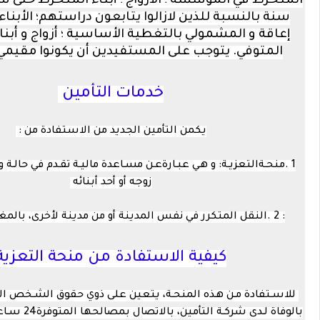
سنة بالنسبة للذين لازالوا يتابعون دراستهم؛ الأبن
إعاقة و المشمولي بالتغطية الأساسية ؛ أزواج و أبن
المتوفي. يتوجب على المستفيدين أن يكونوا مقيمي
خدمات التأمين
يكمن التأمين الجديد من الاستفادة من :
1 .منحـةالتعزيـة: و هـي عبـارةعـن مسـاعدة ماليـة تقـدم في حالـة و
زوجه أو أحد أبنائه
: 2 .النقل المتكرر في نفس المدينة أو من مدينة لأخرى، بالمغرب أو بالخارج
كيفية الاستفادة من منحة التعزية
للاسـتفادة مـن هـذه المنحـة، يتعين على ذوي حقوق الشـخص ال