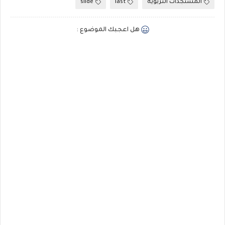
المستجدات التربوية
last
slide
هل اعجبك الموضوع :