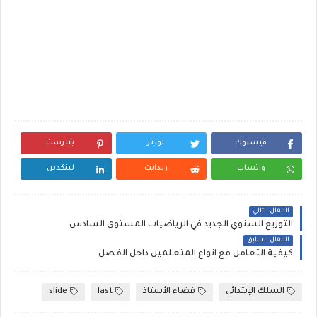
فيسبوك
تويتر
بنترست
واتساب
ريدايت
لينكدين
المقال التالي
التوزيع السنوي الجديد في الرياضيات المستوى السادس
المقال السابق
كيفية التعامل مع انواع المتعلمين داخل الفصل
السلك الإبتدائي
فضاء الأستاذ
last
slide