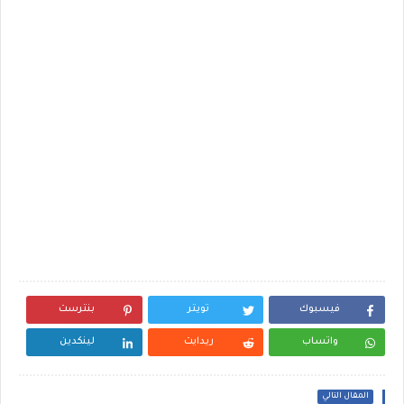
فيسبوك
تويتر
بنترست
واتساب
ريدايت
لينكدين
المقال التالي