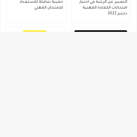
التعبير عن الرغبة في اجتياز
حقيبة شاملة للاستعداد
امتحانات الكفاءة المهنية
للامتحان المهني
دجنبر 2022
الامتحان المهني المجال
الامتحان المهني : المجال
البيداغوجي والممارسة
البيداغوجي والممارسة
المهنية من 2012 الى2021
المهنية من 2014 الى 2021
الابتدائي
الثانوي التأهيلي