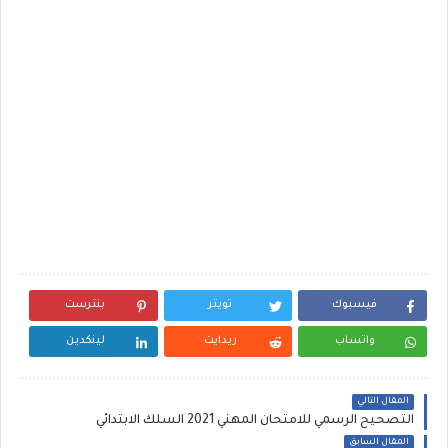
فيسبوك
تويتر
بنترست
واتساب
ريدايت
لينكدين
المقال التالي
التصحيح الرسمي للامتحان المهني 2021 السلك الابتدائي
المقال السابق