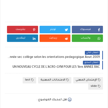
فيسبوك
تويتر
بنترست
واتساب
ريدايت
لينكدين
المقال التالي
Un nouveau cycle de 10 seances de basket ball pour les 1ére année sec collège selon les orientations pedagogique Aout 2009
المقال السابق
UN NOUVEAU CYCLE DE L'ACRO-GYM POUR LES 1ère ANNEE BAC
الإمتحان المهني
الامتحانات المهنية
last
slide
هل اعجبك الموضوع :