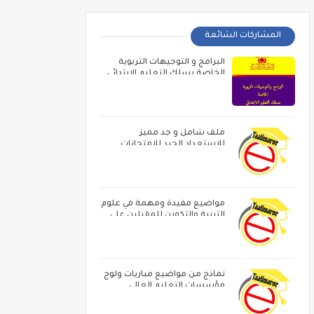
المشاركات الشائعة
البرامج و التوجيهات التربوية
الخاصة بسلك التعليم الابتدائي
ملف شامل و جد مميز
للاستعداد الجيد للامتحانات
المهنية
مواضيع مفيدة ومهمة في علوم
التربية والتكوين للمقبلين على
مباراة الاساتدة أطر الاكاديميات ‏و
الامتحان المهني
نماذج من مواضيع مباريات ولوج
مؤسسات التعليم العالي