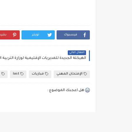
فيسبوك
تويتر
بنتر
المقال التالي
الإمتحان المهني
مباريات
last
e
هل اعجبك الموضوع :