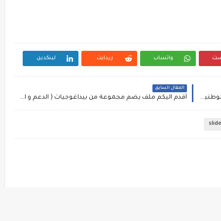
ست
واتساب
ريدايت
لينكدين
المقال السابق
الهيكلة الجديدة للمديريات الإقليمية لوزارة التربية الوطنية والتكوين المهني قطاع التربية الوطنية.
أقدم اليكم ملف يضم مجموعة من بيداغوجيات ( الدعم و الخطأ و المشروع و الفارقية و الوضعية المسألة ...)
slid