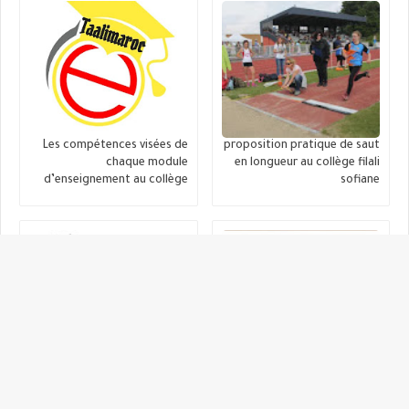
Les compétences visées de
proposition pratique de saut
chaque module
en longueur au collège filali
d’enseignement au collège
sofiane
un nouveau cycle
UN CD-ROM DE SAUT EN
d'endurance de 12 séances
LONGUEUR De la théorie a la