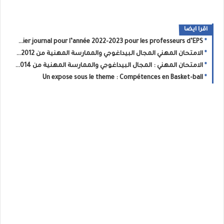
اقرا ايضا
Cahier journal pour l’année 2022-2023 pour les professeurs d’EPS
الامتحان المهني المجال البيداغوجي والممارسة المهنية من 2012 الى2021 الابتدائي
الامتحان المهني : المجال البيداغوجي والممارسة المهنية من 2014 الى 2021 الثانوي التأهيلي
Un expose sous le theme : Compétences en Basket-ball