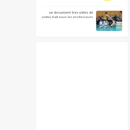
un document tres utiles de
volley ball pour les professeurs
d eps ...telecharger votre copie