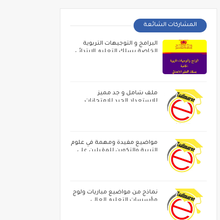
المشاركات الشائعة
البرامج و التوجيهات التربوية
الخاصة بسلك التعليم الابتدائي
ملف شامل و جد مميز
للاستعداد الجيد للامتحانات
المهنية
مواضيع مفيدة ومهمة في علوم
التربية والتكوين للمقبلين على
مباراة الاساتدة أطر الاكاديميات ‏و
الامتحان المهني
نماذج من مواضيع مباريات ولوج
مؤسسات التعليم العالي