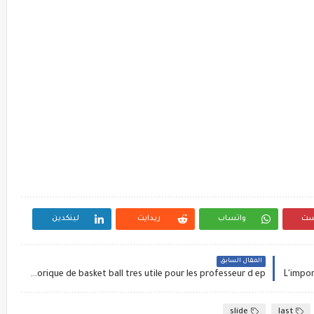
ست
واتساب
ريدايت
لينكدين
المقال السابق
Le cours théorique de basket ball tres utile pour les professeur d ep
L'impor
slide
last