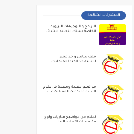
المشاركات الشائعة
البرامج و التوجيهات التربوية
الخاصة بسلك التعليم الابتدائي
ملف شامل و جد مميز
للاستعداد الجيد للامتحانات
المهنية
مواضيع مفيدة ومهمة في علوم
التربية والتكوين للمقبلين على
مباراة الاساتدة أطر الاكاديميات ‏و
الامتحان المهني
نماذج من مواضيع مباريات ولوج
مؤسسات التعليم العالي