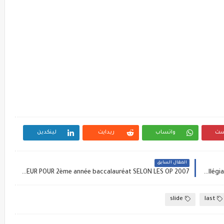
ست
واتساب
ريدايت
لينكدين
المقال السابق
UN TRES BON CYCLE DE SAUT EN LONGUEUR POUR 2ème année baccalauréat SELON LES OP 2007
Un trés bon cycle de 10 séances de la course de vitesse pour 2ème Annee collégiale selon les orientations pédagogiques Aout 2009
slide
last