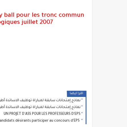
ey ball pour les tronc commun
giques juillet 2007
اقرا ايضا
نماذج إمتحانات سابقة لمباراة توظيف الاساتدة أطر الاكاديميات تخص
نماذج إمتحانات سابقة لمباراة توظيف الاساتدة أطر الاكاديميات تخص
UN PROJET D'ASS POUR LES PROFESSEURS D'EPS
Un Exemple d'enchainement gymnique pour les candidats désirants participer au concours d'EPS .