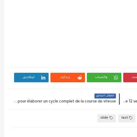
ست
واتساب
ريدايت
لينكدين
المقال السابق
Des situation d’apprentissages de la course de vitesse pour élaborer un cycle complet de la course de vitesse
Un nouveau cycle de 12 seances de basket bal pour les 2ème année collégial
slide
last