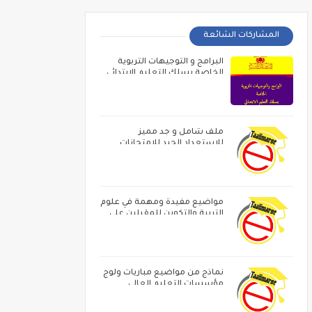
المشاركات الشائعة
البرامج و التوجيهات التربوية
الخاصة بسلك التعليم الابتدائي
ملف شامل و جد مميز
للاستعداد الجيد للامتحانات
المهنية
مواضيع مفيدة ومهمة في علوم
التربية والتكوين للمقبلين على
مباراة الاساتدة أطر الاكاديميات ‏و
الامتحان المهني
نماذج من مواضيع مباريات ولوج
مؤسسات التعليم العالي