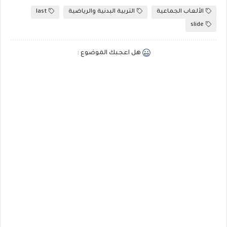
الألعاب الجماعية
التربية البدنية والرياضية
last
slide
هل اعجبك الموضوع :