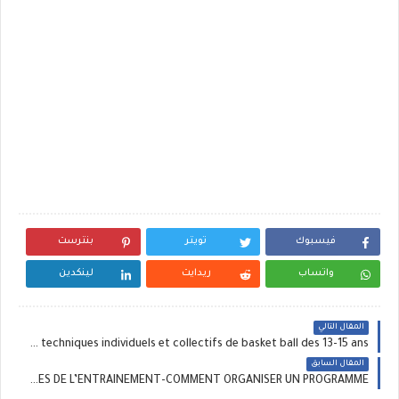
فيسبوك
تويتر
بنترست
واتساب
ريدايت
لينكدين
المقال التالي
un livre sur les fondamentaux techniques individuels et collectifs de basket ball des 13-15 ans
المقال السابق
un document complet sur VO2MAX-PHYSIOLOGIE-LES DIFFERENTS TYPES D’ENTRAINEMENT-LES GRANDS PRINCIPES DE L’ENTRAINEMENT-COMMENT ORGANISER UN PROGRAMME