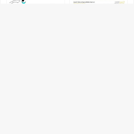
un nouveau cycle
UN CD-ROM DE SAUT EN
d'endurance de 12 séances
LONGUEUR De la théorie a la
pour les 2ème année BAC
pratique
Les règles des compétitions
Comment s'alimenter avant,
en athlétisme
pendant,après un
entraînement, une