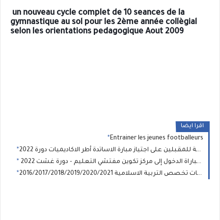
 un nouveau cycle complet de 10 seances de la 
gymnastique au sol pour les 2ème année collègial 
selon les orientations pedagogique Aout 2009 
اقرا ايضا
Entrainer les jeunes footballeurs
أحسن تلخيص لمادة علوم التربية للمقبلين على اجتياز مبارة الاساتدة أطر الاكاديميات دورة 2022
لوائح الناجحين بصفة نهائية في مباراة الدخول إلى مركز تكوين مفتشي التعليم - دورة غشت 2022
نماذج إمتحانات سابقة لمباراة توظيف الاساتدة أطر الاكاديميات تخصص التربية الاسلامية 2016/2017/2018/2019/2020/2021