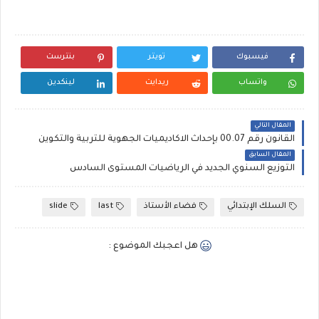
فيسبوك
تويتر
بنترست
واتساب
ريدايت
لينكدين
المقال التالي
القانون رقم 00.07 بإحداث الاكاديميات الجهوية للتربية والتكوين
المقال السابق
التوزيع السنوي الجديد في الرياضيات المستوى السادس
السلك الإبتدائي
فضاء الأستاذ
last
slide
هل اعجبك الموضوع :